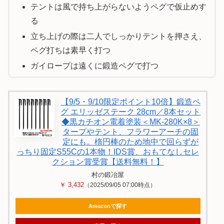
テントは風で持ち上がらないようペグで仮止めす
る
立ち上げの際は二人でしっかりテントを押さえ、
ペグ打ちは素早く打つ
ガイロープは遠くに鍛造ペグで打つ
【9/5・9/10限定ポイント10倍】鍛造ペ
グ エリッゼステーク 28cm／8本セット
◆黒カチオン電着塗装＜MK-280K×8＞
タープやテント、フラワーアーチの固
定にも。楕円棒のため地中で回らずが
っちり固定S55Cの1本物！IDS賞、おもてなしセレ
クション賞受賞【送料無料！】
村の鍛冶屋
￥ 3,432
（2025/09/05 07:00時点）
Amazonで探す