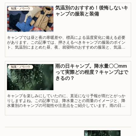
気温別のおすすめ！後悔しないキ
知識・ノウハウ
ャンプの服装と装備
キャンプでは昼と夜の寒暖差や、標高による温度変化に備える必要
があります。この記事では、押さえるべきキャンプの服装のポイン
ト、気温別にまとめた昼、夜、就寝時のおすすめの服装と、気温別
に必要な寝具、暖房器具とテントの設定について説明しています。
雨の日キャンプ。降水量〇〇mm
知識・ノウハウ
って実際どの程度？キャンプはで
きるの？
キャンプを楽しみにしていたのに、直近になり予報が雨だとがっか
りしますよね。この記事では、降水量ごとの雨量のイメージと、降
水量別のキャンプの可能性や注意点をご紹介しています。雨の日に
キャンプを決行するか否かの判断、行く場合の準備の参考にして下
さい。