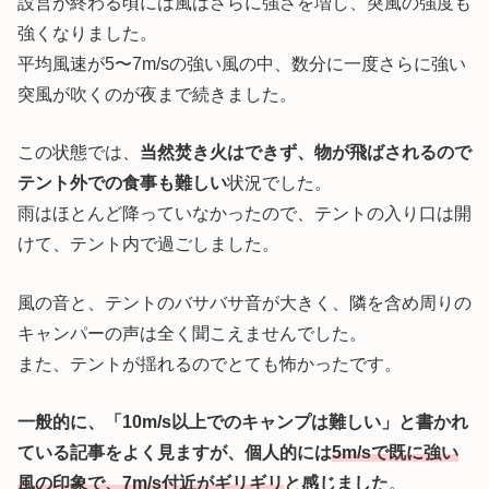
設営が終わる頃には風はさらに強さを増し、突風の強度も
強くなりました。
平均風速が5〜7m/sの強い風の中、数分に一度さらに強い
突風が吹くのが夜まで続きました。
この状態では、
当然焚き火はできず、物が飛ばされるので
テント外での食事も難しい
状況でした。
雨はほとんど降っていなかったので、テントの入り口は開
けて、テント内で過ごしました。
風の音と、テントのバサバサ音が大きく、隣を含め周りの
キャンパーの声は全く聞こえませんでした。
また、テントが揺れるのでとても怖かったです。
一般的に、「10m/s以上でのキャンプは難しい」と書かれ
ている記事をよく見ますが、個人的には
5m/sで既に強い
風の印象で、7m/s付近がギリギリ
と感じました
。